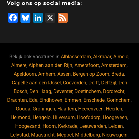
Volg ons op social media:
F
Bl
Li
X
F
a
u
n
e
c
e
k
e
e
s
e
d
b
ky
dI
Bekijk ook vacatures in
Alblasserdam
,
Alkmaar
,
Almelo
,
o
n
Almere
,
Alphen aan den Rijn
,
Amersfoort
,
Amsterdam
,
Apeldoorn
,
Arnhem
,
Assen
,
Bergen op Zoom
,
Breda
,
o
Capelle aan den IJssel
,
Coevorden
,
Delft
,
Delfzijl
,
Den
k
Bosch
,
Den Haag
,
Deventer
,
Doetinchem
,
Dordrecht
,
Drachten
,
Ede
,
Eindhoven
,
Emmen
,
Enschede
,
Gorinchem
,
Gouda
,
Groningen
,
Haarlem
,
Heerenveen
,
Heerlen
,
Helmond
,
Hengelo
,
Hilversum
,
Hoofddorp
,
Hoogeveen
,
Hoogezand
,
Hoorn
,
Kerkrade
,
Leeuwarden
,
Leiden
,
Lelystad
,
Maastricht
,
Meppel
,
Middelburg
,
Nieuwegein
,