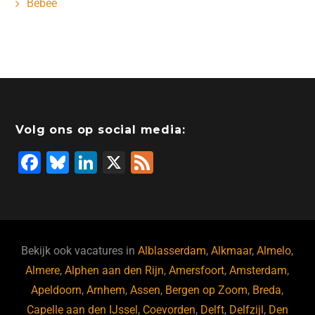
Bebee
Volg ons op social media:
F
Bl
Li
X
F
a
u
n
e
c
e
k
e
e
s
e
d
b
ky
dI
Bekijk ook vacatures in
Alblasserdam
,
Alkmaar
,
Almelo
,
o
n
Almere
,
Alphen aan den Rijn
,
Amersfoort
,
Amsterdam
,
Apeldoorn
,
Arnhem
,
Assen
,
Bergen op Zoom
,
Breda
,
o
Capelle aan den IJssel
,
Coevorden
,
Delft
,
Delfzijl
,
Den