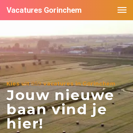
Vacatures Gorinchem
Vacatures bij bedrijven in Gorinchem
De populairste vacatures in Gorinchem
Nieuwsbrief feed
Kies uit
859
vacatures in Gorinchem
Jouw nieuwe
baan vind je
hier!