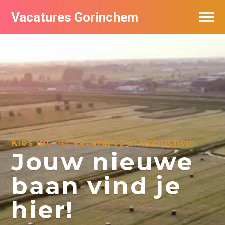
Vacatures Gorinchem
Vacatures bij bedrijven in Gorinchem
De populairste vacatures in Gorinchem
Nieuwsbrief feed
Kies uit
747
vacatures in Gorinchem
Jouw nieuwe
baan vind je
hier!