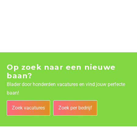
Op zoek naar een nieuwe
baan?
Blader door honderden vacatures en vind jouw perfecte
baan!
Zoek vacatures
Zoek per bedrijf