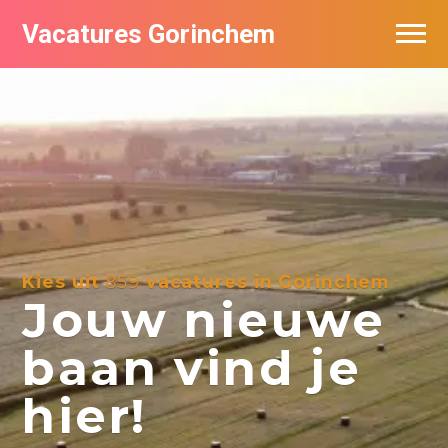
Vacatures Gorinchem
Vacatures bij bedrijven in Gorinchem
De populairste vacatures in Gorinchem
Nieuwsbrief feed
Kies uit
859
vacatures in Gorinchem
Jouw nieuwe
baan vind je
hier!