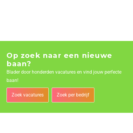
Op zoek naar een nieuwe
baan?
Blader door honderden vacatures en vind jouw perfecte
baan!
Zoek vacatures
Zoek per bedrijf