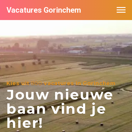
Vacatures Gorinchem
Vacatures bij bedrijven in Gorinchem
De populairste vacatures in Gorinchem
Nieuwsbrief feed
Kies uit
800
vacatures in Gorinchem
Jouw nieuwe
baan vind je
hier!