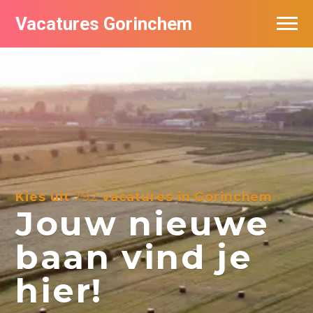
Vacatures Gorinchem
Vacatures bij bedrijven in Gorinchem
De populairste vacatures in Gorinchem
Nieuwsbrief feed
Kies uit
792
vacatures in Gorinchem
Jouw nieuwe
baan vind je
hier!