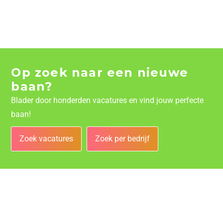
Op zoek naar een nieuwe
baan?
Blader door honderden vacatures en vind jouw perfecte
baan!
Zoek vacatures
Zoek per bedrijf