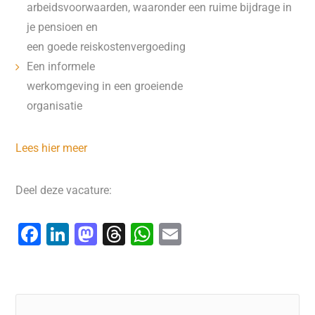
arbeidsvoorwaarden, waaronder een ruime bijdrage in
je pensioen en
een goede reiskostenvergoeding
Een informele
werkomgeving in een groeiende
organisatie
Lees hier meer
Deel deze vacature:
F
Li
M
T
W
E
a
n
a
hr
h
m
c
k
st
e
at
ai
e
e
o
a
s
l