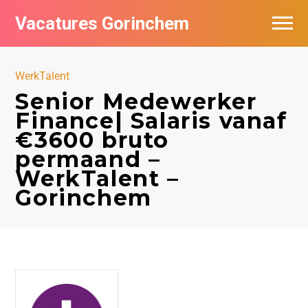
Vacatures Gorinchem
Vacatures bij bedrijven in Gorinchem
WerkTalent
De populairste vacatures in Gorinchem
Senior Medewerker
Finance| Salaris vanaf
Nieuwsbrief feed
€3600 bruto
permaand –
WerkTalent –
Gorinchem