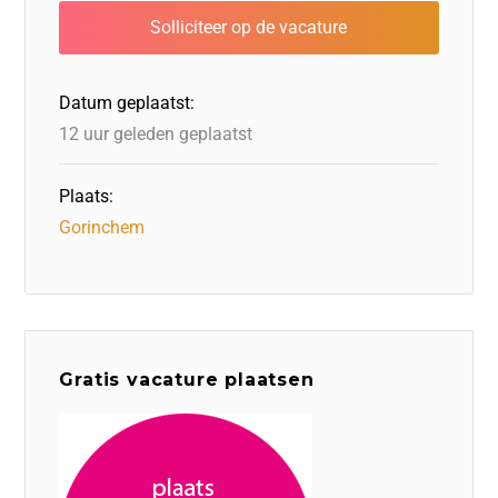
b
dI
d
d
A
o
n
o
s
p
o
n
p
Datum geplaatst:
k
12 uur geleden geplaatst
Plaats:
Gorinchem
Gratis vacature plaatsen