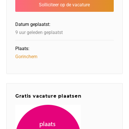
b
dI
d
d
A
o
n
o
s
p
o
n
p
Datum geplaatst:
k
9 uur geleden geplaatst
Plaats:
Gorinchem
Gratis vacature plaatsen