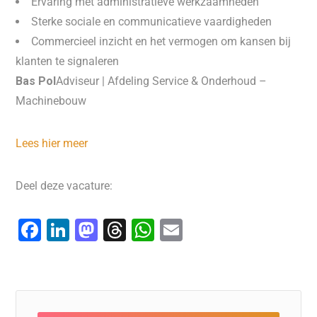
Ervaring met administratieve werkzaamheden
Sterke sociale en communicatieve vaardigheden
Commercieel inzicht en het vermogen om kansen bij
klanten te signaleren
Bas Pol
Adviseur | Afdeling Service & Onderhoud –
Machinebouw
Lees hier meer
Deel deze vacature:
F
Li
M
T
W
E
a
n
a
hr
h
m
c
k
st
e
at
ai
e
e
o
a
s
l