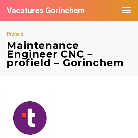
Vacatures Gorinchem
Vacatures bij bedrijven in Gorinchem
Profield
De populairste vacatures in Gorinchem
Maintenance
Engineer CNC –
Nieuwsbrief feed
profield – Gorinchem