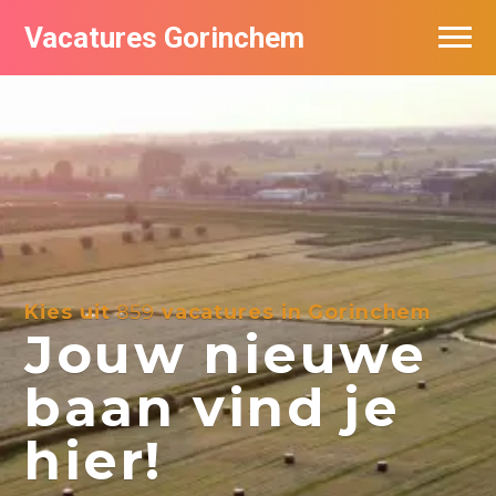
Vacatures Gorinchem
Vacatures bij bedrijven in Gorinchem
De populairste vacatures in Gorinchem
Nieuwsbrief feed
Kies uit
859
vacatures in Gorinchem
Jouw nieuwe
baan vind je
hier!