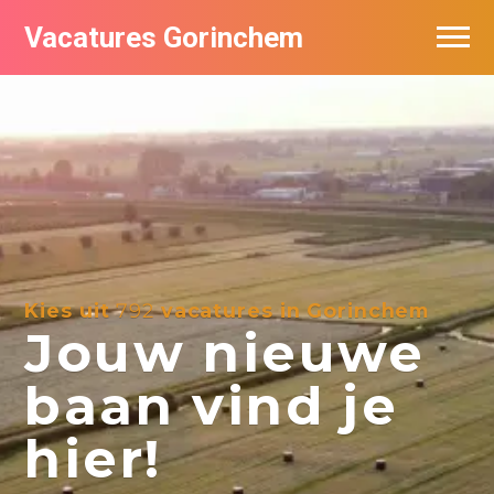
Vacatures Gorinchem
Vacatures bij bedrijven in Gorinchem
De populairste vacatures in Gorinchem
Nieuwsbrief feed
Kies uit
792
vacatures in Gorinchem
Jouw nieuwe
baan vind je
hier!