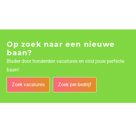
Op zoek naar een nieuwe
baan?
Blader door honderden vacatures en vind jouw perfecte
baan!
Zoek vacatures
Zoek per bedrijf