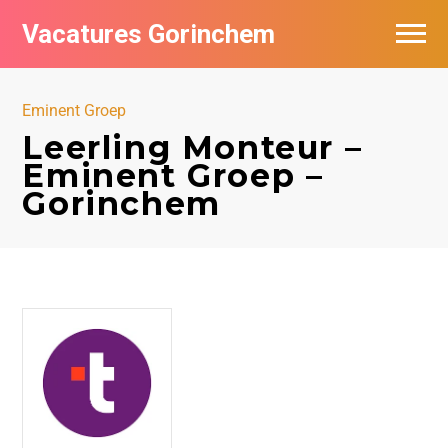
Vacatures Gorinchem
Vacatures bij bedrijven in Gorinchem
Eminent Groep
De populairste vacatures in Gorinchem
Leerling Monteur –
Eminent Groep –
Nieuwsbrief feed
Gorinchem