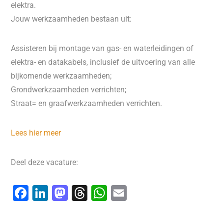
elektra.
Jouw werkzaamheden bestaan uit:
Assisteren bij montage van gas- en waterleidingen of
elektra- en datakabels, inclusief de uitvoering van alle
bijkomende werkzaamheden;
Grondwerkzaamheden verrichten;
Straat= en graafwerkzaamheden verrichten.
Lees hier meer
Deel deze vacature:
F
Li
M
T
W
E
a
n
a
hr
h
m