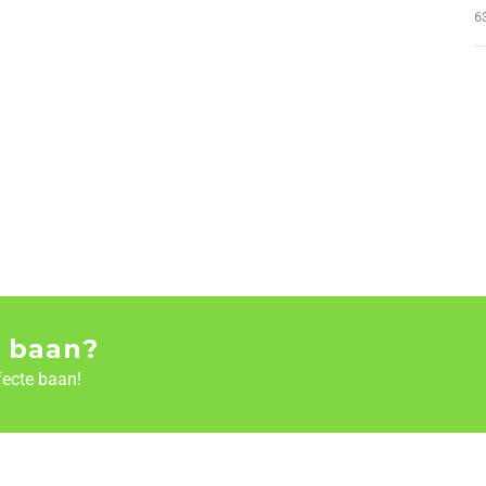
6
 baan?
fecte baan!