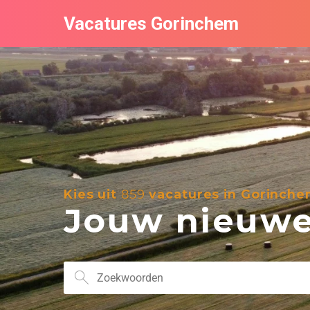
Vacatures Gorinchem
Kies uit
859
vacatures in Gorinche
Jouw nieuwe 