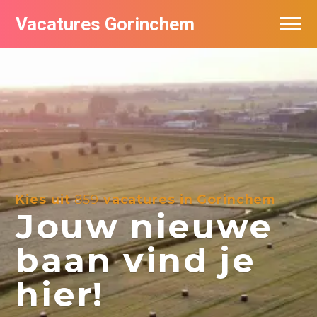
Vacatures Gorinchem
Vacatures bij bedrijven in Gorinchem
De populairste vacatures in Gorinchem
Nieuwsbrief feed
Kies uit
859
vacatures in Gorinchem
Jouw nieuwe
baan vind je
hier!