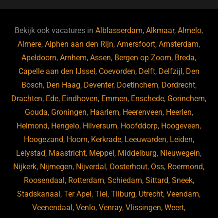
c
e
k
e
e
s
e
d
b
ky
dI
Bekijk ook vacatures in
Alblasserdam
,
Alkmaar
,
Almelo
,
o
n
Almere
,
Alphen aan den Rijn
,
Amersfoort
,
Amsterdam
,
Apeldoorn
,
Arnhem
,
Assen
,
Bergen op Zoom
,
Breda
,
o
Capelle aan den IJssel
,
Coevorden
,
Delft
,
Delfzijl
,
Den
k
Bosch
,
Den Haag
,
Deventer
,
Doetinchem
,
Dordrecht
,
Drachten
,
Ede
,
Eindhoven
,
Emmen
,
Enschede
,
Gorinchem
,
Gouda
,
Groningen
,
Haarlem
,
Heerenveen
,
Heerlen
,
Helmond
,
Hengelo
,
Hilversum
,
Hoofddorp
,
Hoogeveen
,
Hoogezand
,
Hoorn
,
Kerkrade
,
Leeuwarden
,
Leiden
,
Lelystad
,
Maastricht
,
Meppel
,
Middelburg
,
Nieuwegein
,
Nijkerk
,
Nijmegen
,
Nijverdal
,
Oosterhout
,
Oss
,
Roermond
,
Roosendaal
,
Rotterdam
,
Schiedam
,
Sittard
,
Sneek
,
Stadskanaal
,
Ter Apel
,
Tiel
,
Tilburg
,
Utrecht
,
Veendam
,
Veenendaal
,
Venlo
,
Venray
,
Vlissingen
,
Weert
,