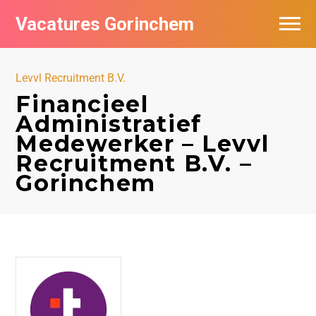
Vacatures Gorinchem
Vacatures bij bedrijven in Gorinchem
Levvl Recruitment B.V.
De populairste vacatures in Gorinchem
Financieel
Administratief
Nieuwsbrief feed
Medewerker – Levvl
Recruitment B.V. –
Gorinchem