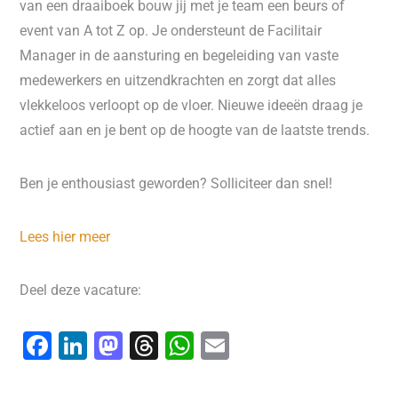
van een draaiboek bouw jij met je team een beurs of
event van A tot Z op. Je ondersteunt de Facilitair
Manager in de aansturing en begeleiding van vaste
medewerkers en uitzendkrachten en zorgt dat alles
vlekkeloos verloopt op de vloer. Nieuwe ideeën draag je
actief aan en je bent op de hoogte van de laatste trends.
Ben je enthousiast geworden? Solliciteer dan snel!
Lees hier meer
Deel deze vacature:
F
Li
M
T
W
E
a
n
a
hr
h
m