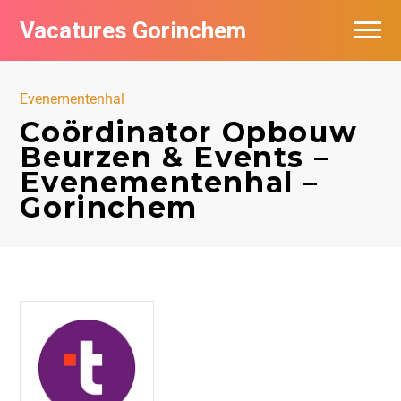
Vacatures Gorinchem
Vacatures bij bedrijven in Gorinchem
Evenementenhal
De populairste vacatures in Gorinchem
Coördinator Opbouw
Beurzen & Events –
Nieuwsbrief feed
Evenementenhal –
Gorinchem