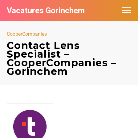
Vacatures Gorinchem
Vacatures bij bedrijven in Gorinchem
CooperCompanies
De populairste vacatures in Gorinchem
Contact Lens
Specialist –
Nieuwsbrief feed
CooperCompanies –
Gorinchem