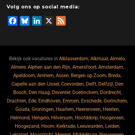
o
n
o
s
p
Volg ons op social media:
o
n
p
F
Bl
Li
X
F
k
a
u
n
e
c
e
k
e
e
s
e
d
b
ky
dI
Bekijk ook vacatures in
Alblasserdam
,
Alkmaar
,
Almelo
,
o
n
Almere
,
Alphen aan den Rijn
,
Amersfoort
,
Amsterdam
,
Apeldoorn
,
Arnhem
,
Assen
,
Bergen op Zoom
,
Breda
,
o
Capelle aan den IJssel
,
Coevorden
,
Delft
,
Delfzijl
,
Den
k
Bosch
,
Den Haag
,
Deventer
,
Doetinchem
,
Dordrecht
,
Drachten
,
Ede
,
Eindhoven
,
Emmen
,
Enschede
,
Gorinchem
,
Gouda
,
Groningen
,
Haarlem
,
Heerenveen
,
Heerlen
,
Helmond
,
Hengelo
,
Hilversum
,
Hoofddorp
,
Hoogeveen
,
Hoogezand
,
Hoorn
,
Kerkrade
,
Leeuwarden
,
Leiden
,
Lelystad
,
Maastricht
,
Meppel
,
Middelburg
,
Nieuwegein
,