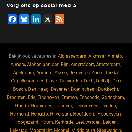
o
n
o
s
p
Volg ons op social media:
o
n
p
F
Bl
Li
X
F
k
a
u
n
e
c
e
k
e
e
s
e
d
b
ky
dI
Bekijk ook vacatures in
Alblasserdam
,
Alkmaar
,
Almelo
,
o
n
Almere
,
Alphen aan den Rijn
,
Amersfoort
,
Amsterdam
,
Apeldoorn
,
Arnhem
,
Assen
,
Bergen op Zoom
,
Breda
,
o
Capelle aan den IJssel
,
Coevorden
,
Delft
,
Delfzijl
,
Den
k
Bosch
,
Den Haag
,
Deventer
,
Doetinchem
,
Dordrecht
,
Drachten
,
Ede
,
Eindhoven
,
Emmen
,
Enschede
,
Gorinchem
,
Gouda
,
Groningen
,
Haarlem
,
Heerenveen
,
Heerlen
,
Helmond
,
Hengelo
,
Hilversum
,
Hoofddorp
,
Hoogeveen
,
Hoogezand
,
Hoorn
,
Kerkrade
,
Leeuwarden
,
Leiden
,
Lelystad
,
Maastricht
,
Meppel
,
Middelburg
,
Nieuwegein
,