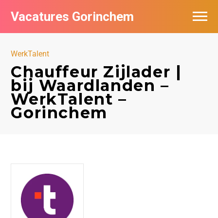
Vacatures Gorinchem
Vacatures bij bedrijven in Gorinchem
WerkTalent
De populairste vacatures in Gorinchem
Chauffeur Zijlader |
bij Waardlanden –
Nieuwsbrief feed
WerkTalent –
Gorinchem