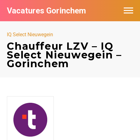
Vacatures Gorinchem
Vacatures bij bedrijven in Gorinchem
IQ Select Nieuwegein
De populairste vacatures in Gorinchem
Chauffeur LZV – IQ
Select Nieuwegein –
Nieuwsbrief feed
Gorinchem