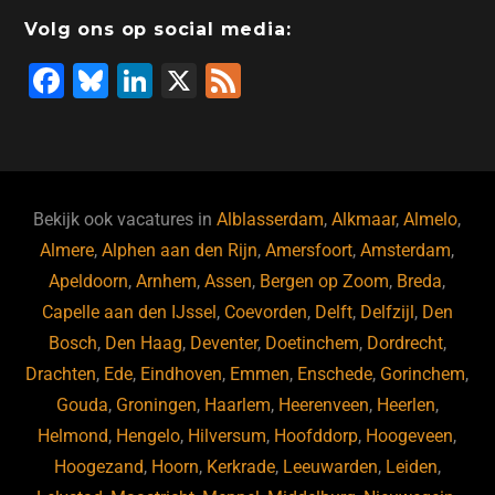
o
n
o
s
p
Volg ons op social media:
o
n
p
F
Bl
Li
X
F
k
a
u
n
e
c
e
k
e
e
s
e
d
b
ky
dI
Bekijk ook vacatures in
Alblasserdam
,
Alkmaar
,
Almelo
,
o
n
Almere
,
Alphen aan den Rijn
,
Amersfoort
,
Amsterdam
,
Apeldoorn
,
Arnhem
,
Assen
,
Bergen op Zoom
,
Breda
,
o
Capelle aan den IJssel
,
Coevorden
,
Delft
,
Delfzijl
,
Den
k
Bosch
,
Den Haag
,
Deventer
,
Doetinchem
,
Dordrecht
,
Drachten
,
Ede
,
Eindhoven
,
Emmen
,
Enschede
,
Gorinchem
,
Gouda
,
Groningen
,
Haarlem
,
Heerenveen
,
Heerlen
,
Helmond
,
Hengelo
,
Hilversum
,
Hoofddorp
,
Hoogeveen
,
Hoogezand
,
Hoorn
,
Kerkrade
,
Leeuwarden
,
Leiden
,