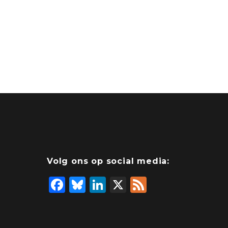
Volg ons op social media:
F
Bl
Li
X
F
a
u
n
e
c
e
k
e