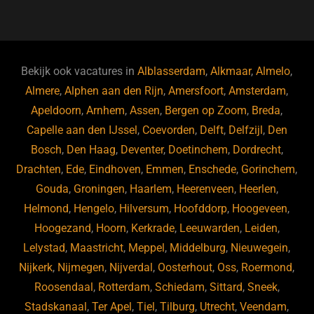
a
u
n
e
c
e
k
e
e
s
e
d
b
ky
dI
Bekijk ook vacatures in
Alblasserdam
,
Alkmaar
,
Almelo
,
o
n
Almere
,
Alphen aan den Rijn
,
Amersfoort
,
Amsterdam
,
Apeldoorn
,
Arnhem
,
Assen
,
Bergen op Zoom
,
Breda
,
o
Capelle aan den IJssel
,
Coevorden
,
Delft
,
Delfzijl
,
Den
k
Bosch
,
Den Haag
,
Deventer
,
Doetinchem
,
Dordrecht
,
Drachten
,
Ede
,
Eindhoven
,
Emmen
,
Enschede
,
Gorinchem
,
Gouda
,
Groningen
,
Haarlem
,
Heerenveen
,
Heerlen
,
Helmond
,
Hengelo
,
Hilversum
,
Hoofddorp
,
Hoogeveen
,
Hoogezand
,
Hoorn
,
Kerkrade
,
Leeuwarden
,
Leiden
,
Lelystad
,
Maastricht
,
Meppel
,
Middelburg
,
Nieuwegein
,
Nijkerk
,
Nijmegen
,
Nijverdal
,
Oosterhout
,
Oss
,
Roermond
,
Roosendaal
,
Rotterdam
,
Schiedam
,
Sittard
,
Sneek
,
Stadskanaal
,
Ter Apel
,
Tiel
,
Tilburg
,
Utrecht
,
Veendam
,