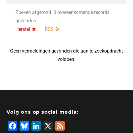
Zoeken afgerond. 0 overeenkomende records
gevonden.
Herstel
RSS
Geen vermeldingen gevonden die aan je zoekopdracht
voldoen.
Volg ons op social media:
F
Bl
Li
X
F