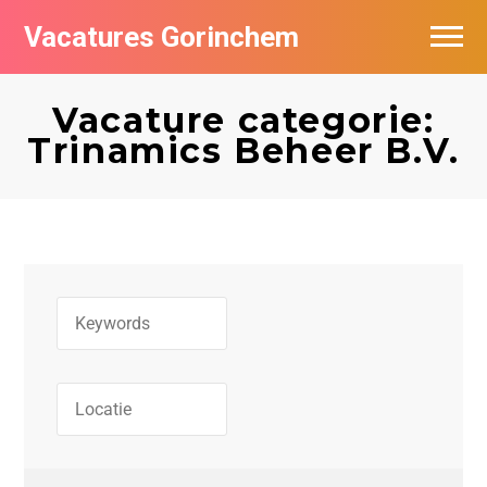
Vacatures Gorinchem
Vacatures bij bedrijven in Gorinchem
Vacature categorie:
De populairste vacatures in Gorinchem
Trinamics Beheer B.V.
Nieuwsbrief feed