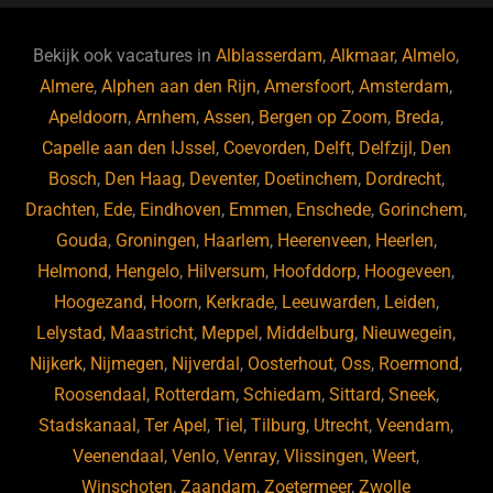
e
s
e
d
b
ky
dI
Bekijk ook vacatures in
Alblasserdam
,
Alkmaar
,
Almelo
,
o
n
Almere
,
Alphen aan den Rijn
,
Amersfoort
,
Amsterdam
,
Apeldoorn
,
Arnhem
,
Assen
,
Bergen op Zoom
,
Breda
,
o
Capelle aan den IJssel
,
Coevorden
,
Delft
,
Delfzijl
,
Den
k
Bosch
,
Den Haag
,
Deventer
,
Doetinchem
,
Dordrecht
,
Drachten
,
Ede
,
Eindhoven
,
Emmen
,
Enschede
,
Gorinchem
,
Gouda
,
Groningen
,
Haarlem
,
Heerenveen
,
Heerlen
,
Helmond
,
Hengelo
,
Hilversum
,
Hoofddorp
,
Hoogeveen
,
Hoogezand
,
Hoorn
,
Kerkrade
,
Leeuwarden
,
Leiden
,
Lelystad
,
Maastricht
,
Meppel
,
Middelburg
,
Nieuwegein
,
Nijkerk
,
Nijmegen
,
Nijverdal
,
Oosterhout
,
Oss
,
Roermond
,
Roosendaal
,
Rotterdam
,
Schiedam
,
Sittard
,
Sneek
,
Stadskanaal
,
Ter Apel
,
Tiel
,
Tilburg
,
Utrecht
,
Veendam
,
Veenendaal
,
Venlo
,
Venray
,
Vlissingen
,
Weert
,
Winschoten
,
Zaandam
,
Zoetermeer
,
Zwolle