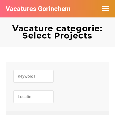
Vacatures Gorinchem
Vacatures bij bedrijven in Gorinchem
Vacature categorie:
De populairste vacatures in Gorinchem
Select Projects
Nieuwsbrief feed