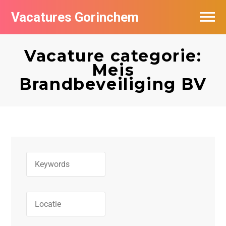
Vacatures Gorinchem
Vacatures bij bedrijven in Gorinchem
Vacature categorie:
De populairste vacatures in Gorinchem
Meis
Brandbeveiliging BV
Nieuwsbrief feed