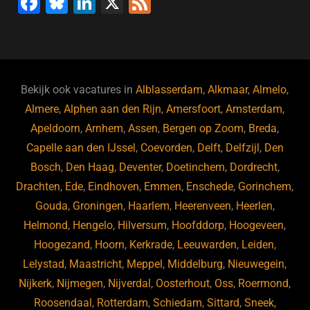
F
Bl
Li
X
F
a
u
n
e
c
e
k
e
e
s
e
d
b
ky
dI
Bekijk ook vacatures in
Alblasserdam
,
Alkmaar
,
Almelo
,
o
n
Almere
,
Alphen aan den Rijn
,
Amersfoort
,
Amsterdam
,
Apeldoorn
,
Arnhem
,
Assen
,
Bergen op Zoom
,
Breda
,
o
Capelle aan den IJssel
,
Coevorden
,
Delft
,
Delfzijl
,
Den
k
Bosch
,
Den Haag
,
Deventer
,
Doetinchem
,
Dordrecht
,
Drachten
,
Ede
,
Eindhoven
,
Emmen
,
Enschede
,
Gorinchem
,
Gouda
,
Groningen
,
Haarlem
,
Heerenveen
,
Heerlen
,
Helmond
,
Hengelo
,
Hilversum
,
Hoofddorp
,
Hoogeveen
,
Hoogezand
,
Hoorn
,
Kerkrade
,
Leeuwarden
,
Leiden
,
Lelystad
,
Maastricht
,
Meppel
,
Middelburg
,
Nieuwegein
,
Nijkerk
,
Nijmegen
,
Nijverdal
,
Oosterhout
,
Oss
,
Roermond
,
Roosendaal
,
Rotterdam
,
Schiedam
,
Sittard
,
Sneek
,