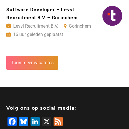
Software Developer – Levvl
Recruitment B.V. – Gorinchem
Levvl Recruitment B.V.
Gorinchem
16 uur geleden geplaatst
Toon meer vacatures
Volg ons op social media:
F
Bl
Li
X
F