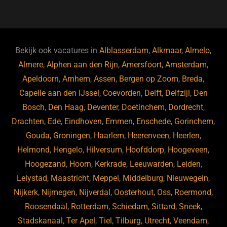
a
u
n
e
c
e
k
e
e
s
e
d
b
ky
dI
Bekijk ook vacatures in
Alblasserdam
,
Alkmaar
,
Almelo
,
o
n
Almere
,
Alphen aan den Rijn
,
Amersfoort
,
Amsterdam
,
Apeldoorn
,
Arnhem
,
Assen
,
Bergen op Zoom
,
Breda
,
o
Capelle aan den IJssel
,
Coevorden
,
Delft
,
Delfzijl
,
Den
k
Bosch
,
Den Haag
,
Deventer
,
Doetinchem
,
Dordrecht
,
Drachten
,
Ede
,
Eindhoven
,
Emmen
,
Enschede
,
Gorinchem
,
Gouda
,
Groningen
,
Haarlem
,
Heerenveen
,
Heerlen
,
Helmond
,
Hengelo
,
Hilversum
,
Hoofddorp
,
Hoogeveen
,
Hoogezand
,
Hoorn
,
Kerkrade
,
Leeuwarden
,
Leiden
,
Lelystad
,
Maastricht
,
Meppel
,
Middelburg
,
Nieuwegein
,
Nijkerk
,
Nijmegen
,
Nijverdal
,
Oosterhout
,
Oss
,
Roermond
,
Roosendaal
,
Rotterdam
,
Schiedam
,
Sittard
,
Sneek
,
Stadskanaal
,
Ter Apel
,
Tiel
,
Tilburg
,
Utrecht
,
Veendam
,