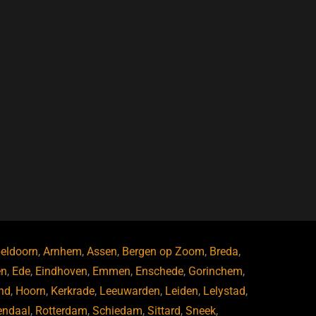
eldoorn
,
Arnhem
,
Assen
,
Bergen op Zoom
,
Breda
,
en
,
Ede
,
Eindhoven
,
Emmen
,
Enschede
,
Gorinchem
,
nd
,
Hoorn
,
Kerkrade
,
Leeuwarden
,
Leiden
,
Lelystad
,
endaal
,
Rotterdam
,
Schiedam
,
Sittard
,
Sneek
,