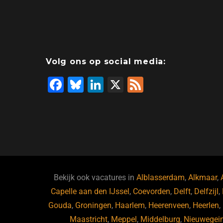
Volg ons op social media:
F
Bl
Li
X
F
a
u
n
e
c
e
k
e
e
s
e
d
b
ky
dI
o
n
o
Bekijk ook vacatures in
Alblasserdam
,
Alkmaar
,
Capelle aan den IJssel
k
,
Coevorden
,
Delft
,
Delfzijl
,
Gouda
,
Groningen
,
Haarlem
,
Heerenveen
,
Heerlen
,
Maastricht
,
Meppel
,
Middelburg
,
Nieuwegei