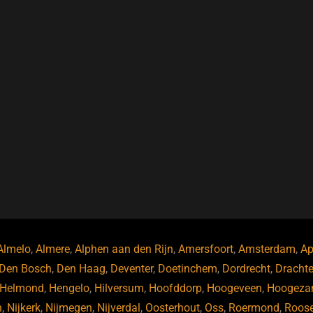
Almelo
,
Almere
,
Alphen aan den Rijn
,
Amersfoort
,
Amsterdam
,
Ap
Den Bosch
,
Den Haag
,
Deventer
,
Doetinchem
,
Dordrecht
,
Dracht
Helmond
,
Hengelo
,
Hilversum
,
Hoofddorp
,
Hoogeveen
,
Hoogeza
n
,
Nijkerk
,
Nijmegen
,
Nijverdal
,
Oosterhout
,
Oss
,
Roermond
,
Roos