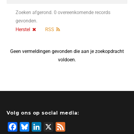
Zoeken afgerond. 0 overeenkomende records
gevonden.
Herstel
RSS
Geen vermeldingen gevonden die aan je zoekopdracht
voldoen.
Volg ons op social media:
F
Bl
Li
X
F