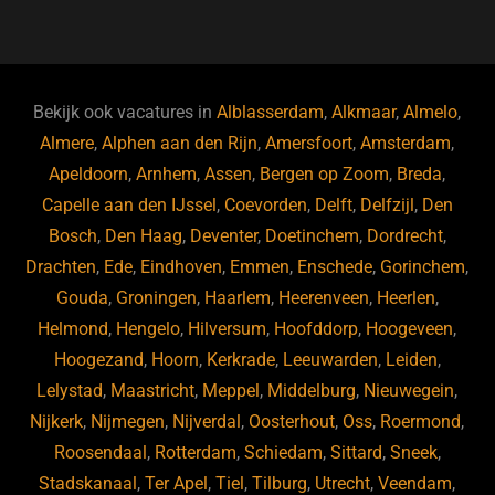
a
u
n
e
c
e
k
e
e
s
e
d
b
ky
dI
Bekijk ook vacatures in
Alblasserdam
,
Alkmaar
,
Almelo
,
o
n
Almere
,
Alphen aan den Rijn
,
Amersfoort
,
Amsterdam
,
Apeldoorn
,
Arnhem
,
Assen
,
Bergen op Zoom
,
Breda
,
o
Capelle aan den IJssel
,
Coevorden
,
Delft
,
Delfzijl
,
Den
k
Bosch
,
Den Haag
,
Deventer
,
Doetinchem
,
Dordrecht
,
Drachten
,
Ede
,
Eindhoven
,
Emmen
,
Enschede
,
Gorinchem
,
Gouda
,
Groningen
,
Haarlem
,
Heerenveen
,
Heerlen
,
Helmond
,
Hengelo
,
Hilversum
,
Hoofddorp
,
Hoogeveen
,
Hoogezand
,
Hoorn
,
Kerkrade
,
Leeuwarden
,
Leiden
,
Lelystad
,
Maastricht
,
Meppel
,
Middelburg
,
Nieuwegein
,
Nijkerk
,
Nijmegen
,
Nijverdal
,
Oosterhout
,
Oss
,
Roermond
,
Roosendaal
,
Rotterdam
,
Schiedam
,
Sittard
,
Sneek
,
Stadskanaal
,
Ter Apel
,
Tiel
,
Tilburg
,
Utrecht
,
Veendam
,