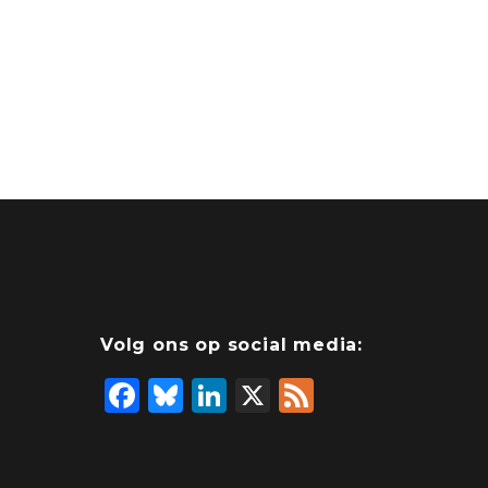
Volg ons op social media:
F
Bl
Li
X
F
a
u
n
e
c
e
k
e