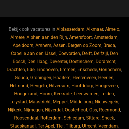
a
u
n
e
c
e
k
e
e
s
e
d
b
ky
dI
Bekijk ook vacatures in
Alblasserdam
,
Alkmaar
,
Almelo
,
o
n
Almere
,
Alphen aan den Rijn
,
Amersfoort
,
Amsterdam
,
Apeldoorn
,
Arnhem
,
Assen
,
Bergen op Zoom
,
Breda
,
o
Capelle aan den IJssel
,
Coevorden
,
Delft
,
Delfzijl
,
Den
k
Bosch
,
Den Haag
,
Deventer
,
Doetinchem
,
Dordrecht
,
Drachten
,
Ede
,
Eindhoven
,
Emmen
,
Enschede
,
Gorinchem
,
Gouda
,
Groningen
,
Haarlem
,
Heerenveen
,
Heerlen
,
Helmond
,
Hengelo
,
Hilversum
,
Hoofddorp
,
Hoogeveen
,
Hoogezand
,
Hoorn
,
Kerkrade
,
Leeuwarden
,
Leiden
,
Lelystad
,
Maastricht
,
Meppel
,
Middelburg
,
Nieuwegein
,
Nijkerk
,
Nijmegen
,
Nijverdal
,
Oosterhout
,
Oss
,
Roermond
,
Roosendaal
,
Rotterdam
,
Schiedam
,
Sittard
,
Sneek
,
Stadskanaal
,
Ter Apel
,
Tiel
,
Tilburg
,
Utrecht
,
Veendam
,