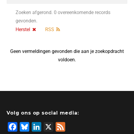
Zoeken afgerond. 0 overeenkomende records
gevonden.
Herstel
RSS
Geen vermeldingen gevonden die aan je zoekopdracht
voldoen.
Volg ons op social media:
F
Bl
Li
X
F