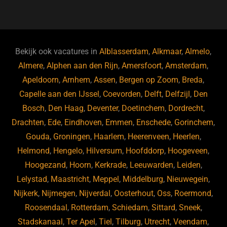
a
u
n
e
c
e
k
e
e
s
e
d
b
ky
dI
Bekijk ook vacatures in
Alblasserdam
,
Alkmaar
,
Almelo
,
o
n
Almere
,
Alphen aan den Rijn
,
Amersfoort
,
Amsterdam
,
Apeldoorn
,
Arnhem
,
Assen
,
Bergen op Zoom
,
Breda
,
o
Capelle aan den IJssel
,
Coevorden
,
Delft
,
Delfzijl
,
Den
k
Bosch
,
Den Haag
,
Deventer
,
Doetinchem
,
Dordrecht
,
Drachten
,
Ede
,
Eindhoven
,
Emmen
,
Enschede
,
Gorinchem
,
Gouda
,
Groningen
,
Haarlem
,
Heerenveen
,
Heerlen
,
Helmond
,
Hengelo
,
Hilversum
,
Hoofddorp
,
Hoogeveen
,
Hoogezand
,
Hoorn
,
Kerkrade
,
Leeuwarden
,
Leiden
,
Lelystad
,
Maastricht
,
Meppel
,
Middelburg
,
Nieuwegein
,
Nijkerk
,
Nijmegen
,
Nijverdal
,
Oosterhout
,
Oss
,
Roermond
,
Roosendaal
,
Rotterdam
,
Schiedam
,
Sittard
,
Sneek
,
Stadskanaal
,
Ter Apel
,
Tiel
,
Tilburg
,
Utrecht
,
Veendam
,