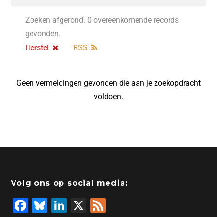
Zoeken afgerond. 0 overeenkomende records
gevonden.
Herstel
RSS
Geen vermeldingen gevonden die aan je zoekopdracht
voldoen.
Volg ons op social media:
F
Bl
Li
X
F