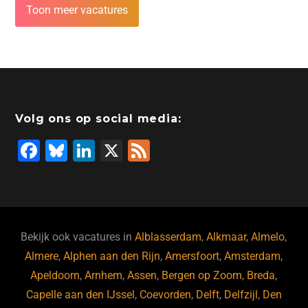
Toon meer vacatures
Volg ons op social media:
F
Bl
Li
X
F
a
u
n
e
c
e
k
e
e
s
e
d
b
ky
dI
Bekijk ook vacatures in
Alblasserdam
,
Alkmaar
,
Almelo
,
o
n
Almere
,
Alphen aan den Rijn
,
Amersfoort
,
Amsterdam
,
Apeldoorn
,
Arnhem
,
Assen
,
Bergen op Zoom
,
Breda
,
o
Capelle aan den IJssel
,
Coevorden
,
Delft
,
Delfzijl
,
Den
k