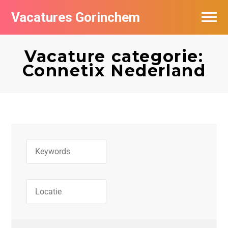
Vacatures Gorinchem
Vacatures bij bedrijven in Gorinchem
Vacature categorie:
De populairste vacatures in Gorinchem
Connetix Nederland
Nieuwsbrief feed