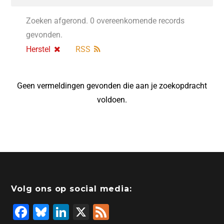
Zoeken afgerond. 0 overeenkomende records
gevonden.
Herstel
RSS
Geen vermeldingen gevonden die aan je zoekopdracht
voldoen.
Volg ons op social media:
F
Bl
Li
X
F