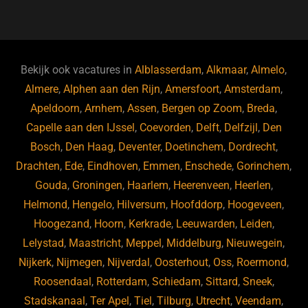
a
u
n
e
c
e
k
e
e
s
e
d
b
ky
dI
Bekijk ook vacatures in
Alblasserdam
,
Alkmaar
,
Almelo
,
o
n
Almere
,
Alphen aan den Rijn
,
Amersfoort
,
Amsterdam
,
Apeldoorn
,
Arnhem
,
Assen
,
Bergen op Zoom
,
Breda
,
o
Capelle aan den IJssel
,
Coevorden
,
Delft
,
Delfzijl
,
Den
k
Bosch
,
Den Haag
,
Deventer
,
Doetinchem
,
Dordrecht
,
Drachten
,
Ede
,
Eindhoven
,
Emmen
,
Enschede
,
Gorinchem
,
Gouda
,
Groningen
,
Haarlem
,
Heerenveen
,
Heerlen
,
Helmond
,
Hengelo
,
Hilversum
,
Hoofddorp
,
Hoogeveen
,
Hoogezand
,
Hoorn
,
Kerkrade
,
Leeuwarden
,
Leiden
,
Lelystad
,
Maastricht
,
Meppel
,
Middelburg
,
Nieuwegein
,
Nijkerk
,
Nijmegen
,
Nijverdal
,
Oosterhout
,
Oss
,
Roermond
,
Roosendaal
,
Rotterdam
,
Schiedam
,
Sittard
,
Sneek
,
Stadskanaal
,
Ter Apel
,
Tiel
,
Tilburg
,
Utrecht
,
Veendam
,