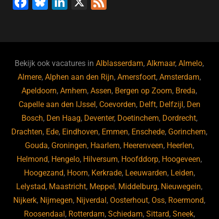
F
Bl
Li
X
F
a
u
n
e
c
e
k
e
e
s
e
d
b
ky
dI
Bekijk ook vacatures in
Alblasserdam
,
Alkmaar
,
Almelo
,
o
n
Almere
,
Alphen aan den Rijn
,
Amersfoort
,
Amsterdam
,
Apeldoorn
,
Arnhem
,
Assen
,
Bergen op Zoom
,
Breda
,
o
Capelle aan den IJssel
,
Coevorden
,
Delft
,
Delfzijl
,
Den
k
Bosch
,
Den Haag
,
Deventer
,
Doetinchem
,
Dordrecht
,
Drachten
,
Ede
,
Eindhoven
,
Emmen
,
Enschede
,
Gorinchem
,
Gouda
,
Groningen
,
Haarlem
,
Heerenveen
,
Heerlen
,
Helmond
,
Hengelo
,
Hilversum
,
Hoofddorp
,
Hoogeveen
,
Hoogezand
,
Hoorn
,
Kerkrade
,
Leeuwarden
,
Leiden
,
Lelystad
,
Maastricht
,
Meppel
,
Middelburg
,
Nieuwegein
,
Nijkerk
,
Nijmegen
,
Nijverdal
,
Oosterhout
,
Oss
,
Roermond
,
Roosendaal
,
Rotterdam
,
Schiedam
,
Sittard
,
Sneek
,