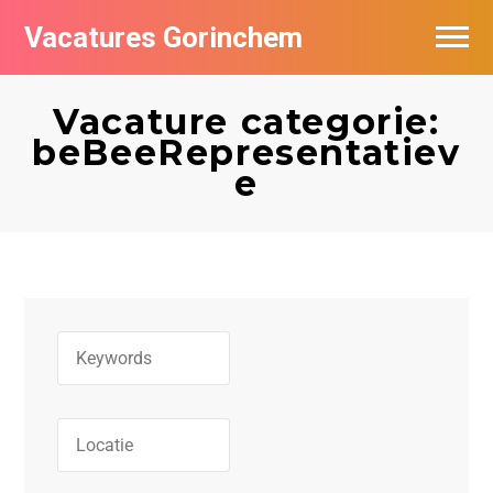
Vacatures Gorinchem
Vacatures bij bedrijven in Gorinchem
Vacature categorie:
De populairste vacatures in Gorinchem
beBeeRepresentatiev
e
Nieuwsbrief feed