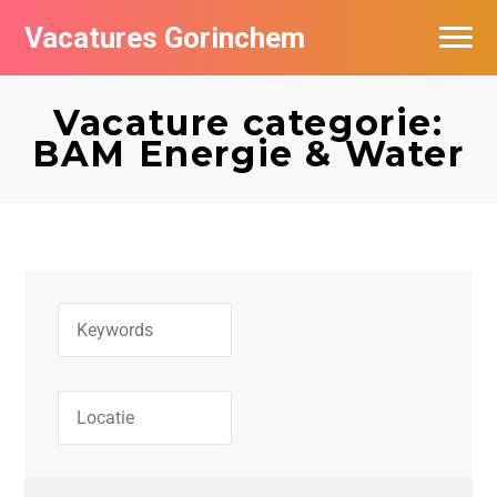
Vacatures Gorinchem
Vacatures bij bedrijven in Gorinchem
Vacature categorie:
De populairste vacatures in Gorinchem
BAM Energie & Water
Nieuwsbrief feed