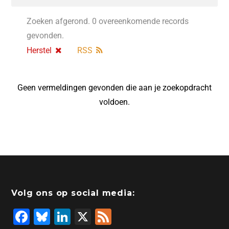
Zoeken afgerond. 0 overeenkomende records
gevonden.
Herstel
RSS
Geen vermeldingen gevonden die aan je zoekopdracht
voldoen.
Volg ons op social media:
F
Bl
Li
X
F