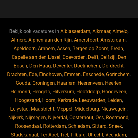
a
u
n
e
c
e
k
e
e
s
e
d
b
ky
dI
Bekijk ook vacatures in
Alblasserdam
,
Alkmaar
,
Almelo
,
o
n
Almere
,
Alphen aan den Rijn
,
Amersfoort
,
Amsterdam
,
Apeldoorn
,
Arnhem
,
Assen
,
Bergen op Zoom
,
Breda
,
o
Capelle aan den IJssel
,
Coevorden
,
Delft
,
Delfzijl
,
Den
k
Bosch
,
Den Haag
,
Deventer
,
Doetinchem
,
Dordrecht
,
Drachten
,
Ede
,
Eindhoven
,
Emmen
,
Enschede
,
Gorinchem
,
Gouda
,
Groningen
,
Haarlem
,
Heerenveen
,
Heerlen
,
Helmond
,
Hengelo
,
Hilversum
,
Hoofddorp
,
Hoogeveen
,
Hoogezand
,
Hoorn
,
Kerkrade
,
Leeuwarden
,
Leiden
,
Lelystad
,
Maastricht
,
Meppel
,
Middelburg
,
Nieuwegein
,
Nijkerk
,
Nijmegen
,
Nijverdal
,
Oosterhout
,
Oss
,
Roermond
,
Roosendaal
,
Rotterdam
,
Schiedam
,
Sittard
,
Sneek
,
Stadskanaal
,
Ter Apel
,
Tiel
,
Tilburg
,
Utrecht
,
Veendam
,