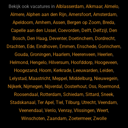
b
ky
dI
Bekijk ook vacatures in
Alblasserdam
,
Alkmaar
,
Almelo
,
o
n
Almere
,
Alphen aan den Rijn
,
Amersfoort
,
Amsterdam
,
Apeldoorn
,
Arnhem
,
Assen
,
Bergen op Zoom
,
Breda
,
o
Capelle aan den IJssel
,
Coevorden
,
Delft
,
Delfzijl
,
Den
k
Bosch
,
Den Haag
,
Deventer
,
Doetinchem
,
Dordrecht
,
Drachten
,
Ede
,
Eindhoven
,
Emmen
,
Enschede
,
Gorinchem
,
Gouda
,
Groningen
,
Haarlem
,
Heerenveen
,
Heerlen
,
Helmond
,
Hengelo
,
Hilversum
,
Hoofddorp
,
Hoogeveen
,
Hoogezand
,
Hoorn
,
Kerkrade
,
Leeuwarden
,
Leiden
,
Lelystad
,
Maastricht
,
Meppel
,
Middelburg
,
Nieuwegein
,
Nijkerk
,
Nijmegen
,
Nijverdal
,
Oosterhout
,
Oss
,
Roermond
,
Roosendaal
,
Rotterdam
,
Schiedam
,
Sittard
,
Sneek
,
Stadskanaal
,
Ter Apel
,
Tiel
,
Tilburg
,
Utrecht
,
Veendam
,
Veenendaal
,
Venlo
,
Venray
,
Vlissingen
,
Weert
,
Winschoten
,
Zaandam
,
Zoetermeer
,
Zwolle