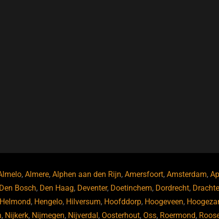
Almelo
,
Almere
,
Alphen aan den Rijn
,
Amersfoort
,
Amsterdam
,
Ap
Den Bosch
,
Den Haag
,
Deventer
,
Doetinchem
,
Dordrecht
,
Dracht
Helmond
,
Hengelo
,
Hilversum
,
Hoofddorp
,
Hoogeveen
,
Hoogeza
n
,
Nijkerk
,
Nijmegen
,
Nijverdal
,
Oosterhout
,
Oss
,
Roermond
,
Roos