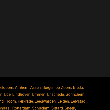
eldoorn
,
Arnhem
,
Assen
,
Bergen op Zoom
,
Breda
,
en
,
Ede
,
Eindhoven
,
Emmen
,
Enschede
,
Gorinchem
,
nd
,
Hoorn
,
Kerkrade
,
Leeuwarden
,
Leiden
,
Lelystad
,
endaal
,
Rotterdam
,
Schiedam
,
Sittard
,
Sneek
,