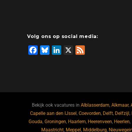
Volg ons op social media:
F
Bl
Li
X
F
a
u
n
e
c
e
k
e
e
s
e
d
b
ky
dI
o
n
o
Bekijk ook vacatures in
Alblasserdam
,
Alkmaar
,
Capelle aan den IJssel
k
,
Coevorden
,
Delft
,
Delfzijl
,
Gouda
,
Groningen
,
Haarlem
,
Heerenveen
,
Heerlen
,
Maastricht
,
Meppel
,
Middelburg
,
Nieuwegei