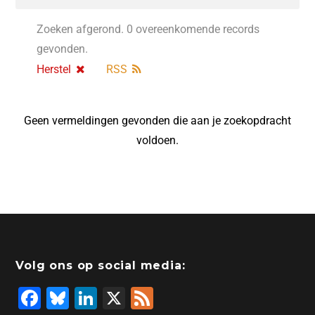
Zoeken afgerond. 0 overeenkomende records
gevonden.
Herstel
RSS
Geen vermeldingen gevonden die aan je zoekopdracht
voldoen.
Volg ons op social media:
F
Bl
Li
X
F