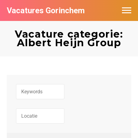
Vacatures Gorinchem
Vacatures bij bedrijven in Gorinchem
Vacature categorie:
De populairste vacatures in Gorinchem
Albert Heijn Group
Nieuwsbrief feed