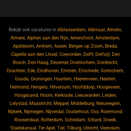
a
u
n
e
c
e
k
e
e
s
e
d
b
ky
dI
Bekijk ook vacatures in
Alblasserdam
,
Alkmaar
,
Almelo
,
o
n
Almere
,
Alphen aan den Rijn
,
Amersfoort
,
Amsterdam
,
Apeldoorn
,
Arnhem
,
Assen
,
Bergen op Zoom
,
Breda
,
o
Capelle aan den IJssel
,
Coevorden
,
Delft
,
Delfzijl
,
Den
k
Bosch
,
Den Haag
,
Deventer
,
Doetinchem
,
Dordrecht
,
Drachten
,
Ede
,
Eindhoven
,
Emmen
,
Enschede
,
Gorinchem
,
Gouda
,
Groningen
,
Haarlem
,
Heerenveen
,
Heerlen
,
Helmond
,
Hengelo
,
Hilversum
,
Hoofddorp
,
Hoogeveen
,
Hoogezand
,
Hoorn
,
Kerkrade
,
Leeuwarden
,
Leiden
,
Lelystad
,
Maastricht
,
Meppel
,
Middelburg
,
Nieuwegein
,
Nijkerk
,
Nijmegen
,
Nijverdal
,
Oosterhout
,
Oss
,
Roermond
,
Roosendaal
,
Rotterdam
,
Schiedam
,
Sittard
,
Sneek
,
Stadskanaal
,
Ter Apel
,
Tiel
,
Tilburg
,
Utrecht
,
Veendam
,