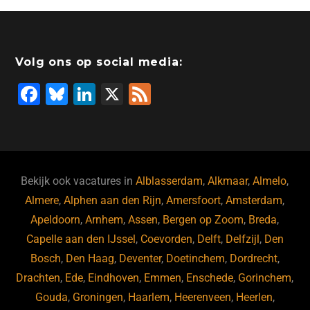
Volg ons op social media:
F
Bl
Li
X
F
a
u
n
e
c
e
k
e
e
s
e
d
b
ky
dI
Bekijk ook vacatures in
Alblasserdam
,
Alkmaar
,
Almelo
,
o
n
Almere
,
Alphen aan den Rijn
,
Amersfoort
,
Amsterdam
,
Apeldoorn
,
Arnhem
,
Assen
,
Bergen op Zoom
,
Breda
,
o
Capelle aan den IJssel
,
Coevorden
,
Delft
,
Delfzijl
,
Den
k
Bosch
,
Den Haag
,
Deventer
,
Doetinchem
,
Dordrecht
,
Drachten
,
Ede
,
Eindhoven
,
Emmen
,
Enschede
,
Gorinchem
,
Gouda
,
Groningen
,
Haarlem
,
Heerenveen
,
Heerlen
,