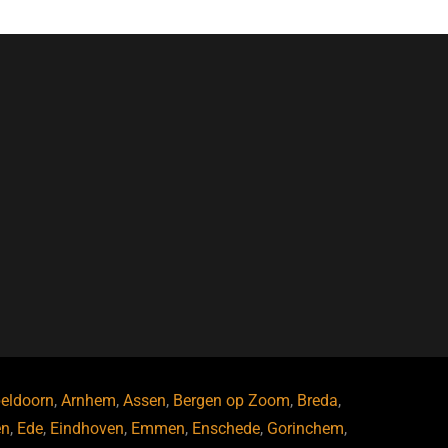
eldoorn
,
Arnhem
,
Assen
,
Bergen op Zoom
,
Breda
,
en
,
Ede
,
Eindhoven
,
Emmen
,
Enschede
,
Gorinchem
,