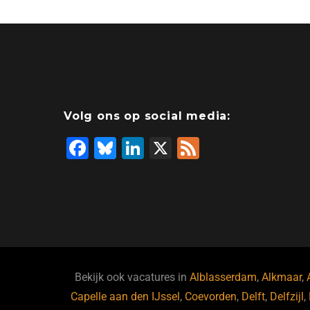
Volg ons op social media:
F
Bl
Li
X
F
a
u
n
e
c
e
k
e
e
s
e
d
b
ky
dI
o
n
o
Bekijk ook vacatures in
Alblasserdam
,
Alkmaar
,
Capelle aan den IJssel
k
,
Coevorden
,
Delft
,
Delfzijl
,