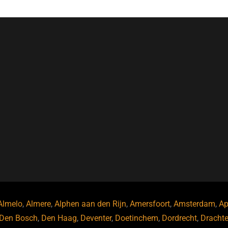
Almelo
,
Almere
,
Alphen aan den Rijn
,
Amersfoort
,
Amsterdam
,
Ap
Den Bosch
,
Den Haag
,
Deventer
,
Doetinchem
,
Dordrecht
,
Dracht