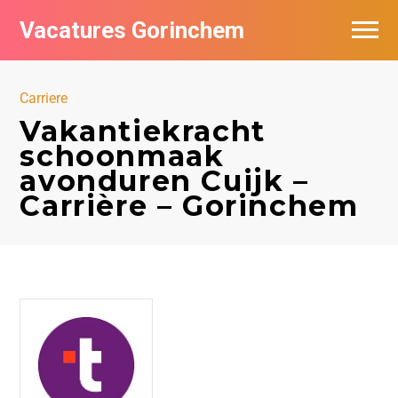
Vacatures Gorinchem
Vacatures bij bedrijven in Gorinchem
Carriere
De populairste vacatures in Gorinchem
Vakantiekracht
schoonmaak
Nieuwsbrief feed
avonduren Cuijk –
Carrière – Gorinchem