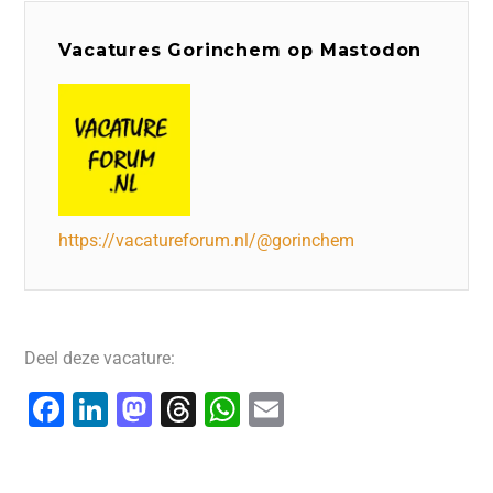
Vacatures Gorinchem op Mastodon
https://vacatureforum.nl/@gorinchem
Deel deze vacature:
F
Li
M
T
W
E
a
n
a
hr
h
m
c
k
st
e
at
ai