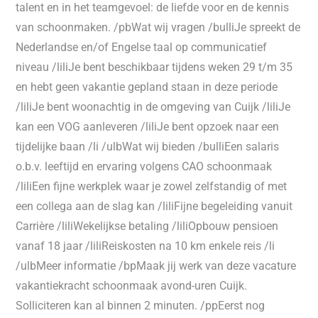
talent en in het teamgevoel: de liefde voor en de kennis
van schoonmaken. /pbWat wij vragen /bulliJe spreekt de
Nederlandse en/of Engelse taal op communicatief
niveau /liliJe bent beschikbaar tijdens weken 29 t/m 35
en hebt geen vakantie gepland staan in deze periode
/liliJe bent woonachtig in de omgeving van Cuijk /liliJe
kan een VOG aanleveren /liliJe bent opzoek naar een
tijdelijke baan /li /ulbWat wij bieden /bulliEen salaris
o.b.v. leeftijd en ervaring volgens CAO schoonmaak
/liliEen fijne werkplek waar je zowel zelfstandig of met
een collega aan de slag kan /liliFijne begeleiding vanuit
Carrière /liliWekelijkse betaling /liliOpbouw pensioen
vanaf 18 jaar /liliReiskosten na 10 km enkele reis /li
/ulbMeer informatie /bpMaak jij werk van deze vacature
vakantiekracht schoonmaak avond-uren Cuijk.
Solliciteren kan al binnen 2 minuten. /ppEerst nog