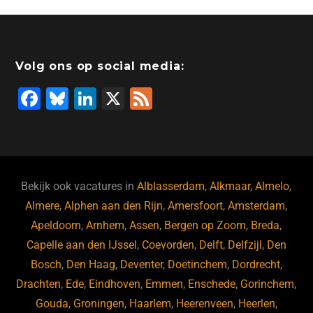
e
e
o
a
s
l
b
dI
d
d
A
o
n
o
s
p
Volg ons op social media:
o
n
p
F
Bl
Li
X
F
k
a
u
n
e
c
e
k
e
e
s
e
d
b
ky
dI
Bekijk ook vacatures in
Alblasserdam
,
Alkmaar
,
Almelo
,
o
n
Almere
,
Alphen aan den Rijn
,
Amersfoort
,
Amsterdam
,
Apeldoorn
,
Arnhem
,
Assen
,
Bergen op Zoom
,
Breda
,
o
Capelle aan den IJssel
,
Coevorden
,
Delft
,
Delfzijl
,
Den
k
Bosch
,
Den Haag
,
Deventer
,
Doetinchem
,
Dordrecht
,
Drachten
,
Ede
,
Eindhoven
,
Emmen
,
Enschede
,
Gorinchem
,
Gouda
,
Groningen
,
Haarlem
,
Heerenveen
,
Heerlen
,