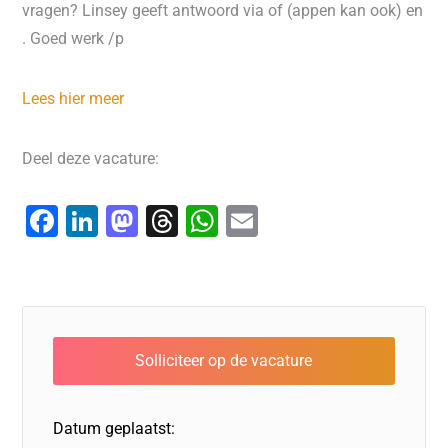
vragen? Linsey geeft antwoord via of (appen kan ook) en
. Goed werk /p
Lees hier meer
Deel deze vacature:
F
Li
M
T
W
E
a
n
a
hr
h
m
c
k
st
e
at
ai
e
e
o
a
s
l
b
dI
d
d
A
o
n
o
s
p
o
n
p
Datum geplaatst:
k