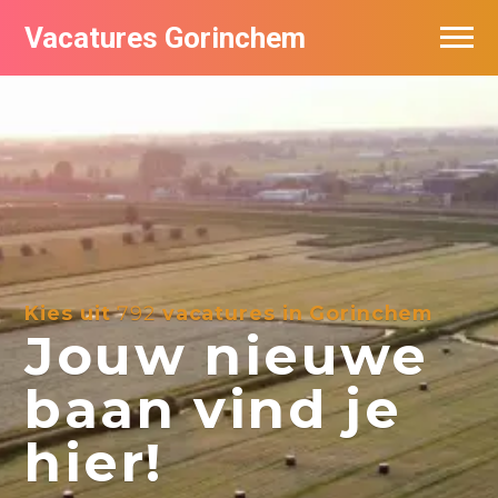
Vacatures Gorinchem
Vacatures bij bedrijven in Gorinchem
De populairste vacatures in Gorinchem
Nieuwsbrief feed
Kies uit
792
vacatures in Gorinchem
Jouw nieuwe
baan vind je
hier!