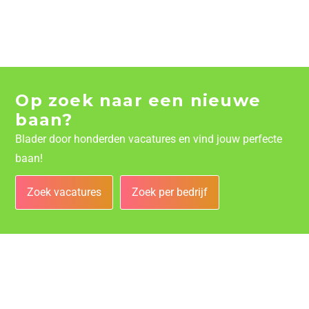
Op zoek naar een nieuwe
baan?
Blader door honderden vacatures en vind jouw perfecte
baan!
Zoek vacatures
Zoek per bedrijf