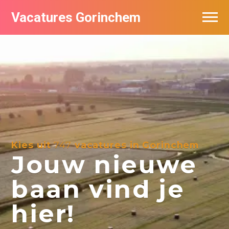
Vacatures Gorinchem
Vacatures bij bedrijven in Gorinchem
De populairste vacatures in Gorinchem
Nieuwsbrief feed
Kies uit
747
vacatures in Gorinchem
Jouw nieuwe
baan vind je
hier!