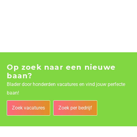
Op zoek naar een nieuwe
baan?
Blader door honderden vacatures en vind jouw perfecte
baan!
Zoek vacatures
Zoek per bedrijf