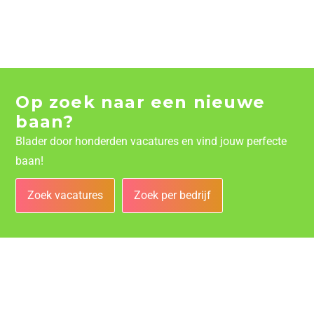
Op zoek naar een nieuwe
baan?
Blader door honderden vacatures en vind jouw perfecte
baan!
Zoek vacatures
Zoek per bedrijf