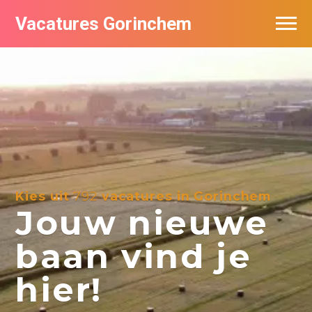
Vacatures Gorinchem
Vacatures bij bedrijven in Gorinchem
De populairste vacatures in Gorinchem
Nieuwsbrief feed
Kies uit
792
vacatures in Gorinchem
Jouw nieuwe
baan vind je
hier!