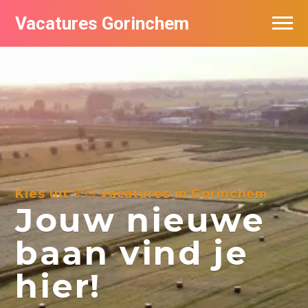
Vacatures Gorinchem
Vacatures bij bedrijven in Gorinchem
De populairste vacatures in Gorinchem
Nieuwsbrief feed
Kies uit
859
vacatures in Gorinchem
Jouw nieuwe
baan vind je
hier!