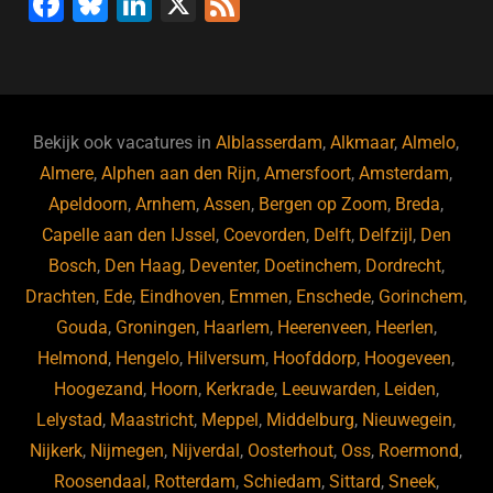
F
Bl
Li
X
F
a
u
n
e
c
e
k
e
e
s
e
d
b
ky
dI
Bekijk ook vacatures in
Alblasserdam
,
Alkmaar
,
Almelo
,
o
n
Almere
,
Alphen aan den Rijn
,
Amersfoort
,
Amsterdam
,
Apeldoorn
,
Arnhem
,
Assen
,
Bergen op Zoom
,
Breda
,
o
Capelle aan den IJssel
,
Coevorden
,
Delft
,
Delfzijl
,
Den
k
Bosch
,
Den Haag
,
Deventer
,
Doetinchem
,
Dordrecht
,
Drachten
,
Ede
,
Eindhoven
,
Emmen
,
Enschede
,
Gorinchem
,
Gouda
,
Groningen
,
Haarlem
,
Heerenveen
,
Heerlen
,
Helmond
,
Hengelo
,
Hilversum
,
Hoofddorp
,
Hoogeveen
,
Hoogezand
,
Hoorn
,
Kerkrade
,
Leeuwarden
,
Leiden
,
Lelystad
,
Maastricht
,
Meppel
,
Middelburg
,
Nieuwegein
,
Nijkerk
,
Nijmegen
,
Nijverdal
,
Oosterhout
,
Oss
,
Roermond
,
Roosendaal
,
Rotterdam
,
Schiedam
,
Sittard
,
Sneek
,