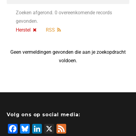
Zoeken afgerond. 0 overeenkomende records
gevonden.
Herstel
RSS
Geen vermeldingen gevonden die aan je zoekopdracht
voldoen.
Volg ons op social media:
F
Bl
Li
X
F