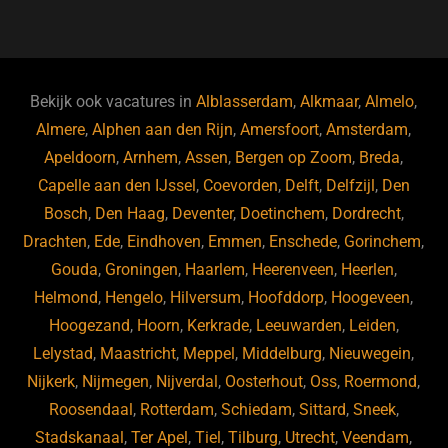
a
u
n
e
c
e
k
e
e
s
e
d
b
ky
dI
Bekijk ook vacatures in
Alblasserdam
,
Alkmaar
,
Almelo
,
o
n
Almere
,
Alphen aan den Rijn
,
Amersfoort
,
Amsterdam
,
Apeldoorn
,
Arnhem
,
Assen
,
Bergen op Zoom
,
Breda
,
o
Capelle aan den IJssel
,
Coevorden
,
Delft
,
Delfzijl
,
Den
k
Bosch
,
Den Haag
,
Deventer
,
Doetinchem
,
Dordrecht
,
Drachten
,
Ede
,
Eindhoven
,
Emmen
,
Enschede
,
Gorinchem
,
Gouda
,
Groningen
,
Haarlem
,
Heerenveen
,
Heerlen
,
Helmond
,
Hengelo
,
Hilversum
,
Hoofddorp
,
Hoogeveen
,
Hoogezand
,
Hoorn
,
Kerkrade
,
Leeuwarden
,
Leiden
,
Lelystad
,
Maastricht
,
Meppel
,
Middelburg
,
Nieuwegein
,
Nijkerk
,
Nijmegen
,
Nijverdal
,
Oosterhout
,
Oss
,
Roermond
,
Roosendaal
,
Rotterdam
,
Schiedam
,
Sittard
,
Sneek
,
Stadskanaal
,
Ter Apel
,
Tiel
,
Tilburg
,
Utrecht
,
Veendam
,