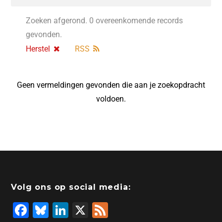
Zoeken afgerond. 0 overeenkomende records
gevonden.
Herstel
RSS
Geen vermeldingen gevonden die aan je zoekopdracht
voldoen.
Volg ons op social media:
F
Bl
Li
X
F