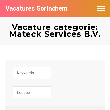
Vacatures Gorinchem
Vacatures bij bedrijven in Gorinchem
Vacature categorie:
De populairste vacatures in Gorinchem
Mateck Services B.V.
Nieuwsbrief feed