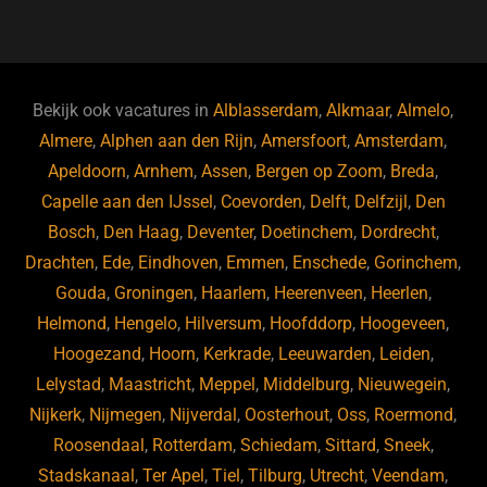
a
u
n
e
c
e
k
e
e
s
e
d
b
ky
dI
Bekijk ook vacatures in
Alblasserdam
,
Alkmaar
,
Almelo
,
o
n
Almere
,
Alphen aan den Rijn
,
Amersfoort
,
Amsterdam
,
Apeldoorn
,
Arnhem
,
Assen
,
Bergen op Zoom
,
Breda
,
o
Capelle aan den IJssel
,
Coevorden
,
Delft
,
Delfzijl
,
Den
k
Bosch
,
Den Haag
,
Deventer
,
Doetinchem
,
Dordrecht
,
Drachten
,
Ede
,
Eindhoven
,
Emmen
,
Enschede
,
Gorinchem
,
Gouda
,
Groningen
,
Haarlem
,
Heerenveen
,
Heerlen
,
Helmond
,
Hengelo
,
Hilversum
,
Hoofddorp
,
Hoogeveen
,
Hoogezand
,
Hoorn
,
Kerkrade
,
Leeuwarden
,
Leiden
,
Lelystad
,
Maastricht
,
Meppel
,
Middelburg
,
Nieuwegein
,
Nijkerk
,
Nijmegen
,
Nijverdal
,
Oosterhout
,
Oss
,
Roermond
,
Roosendaal
,
Rotterdam
,
Schiedam
,
Sittard
,
Sneek
,
Stadskanaal
,
Ter Apel
,
Tiel
,
Tilburg
,
Utrecht
,
Veendam
,