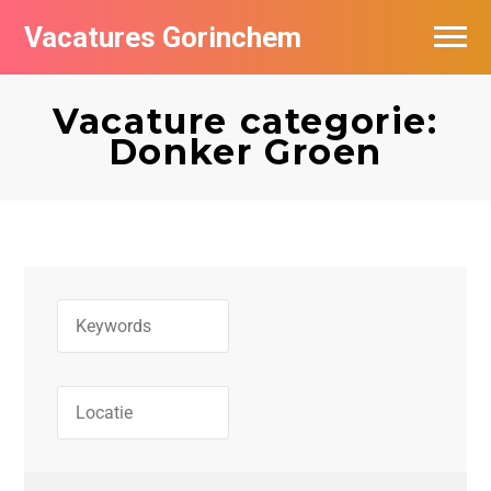
Vacatures Gorinchem
Vacatures bij bedrijven in Gorinchem
Vacature categorie:
De populairste vacatures in Gorinchem
Donker Groen
Nieuwsbrief feed