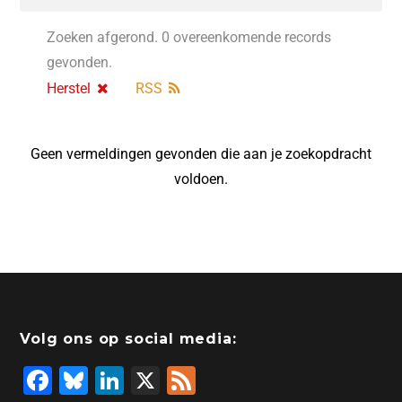
Zoeken afgerond. 0 overeenkomende records
gevonden.
Herstel
RSS
Geen vermeldingen gevonden die aan je zoekopdracht
voldoen.
Volg ons op social media:
F
Bl
Li
X
F