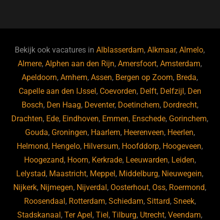
a
u
n
e
c
e
k
e
e
s
e
d
b
ky
dI
Bekijk ook vacatures in
Alblasserdam
,
Alkmaar
,
Almelo
,
o
n
Almere
,
Alphen aan den Rijn
,
Amersfoort
,
Amsterdam
,
Apeldoorn
,
Arnhem
,
Assen
,
Bergen op Zoom
,
Breda
,
o
Capelle aan den IJssel
,
Coevorden
,
Delft
,
Delfzijl
,
Den
k
Bosch
,
Den Haag
,
Deventer
,
Doetinchem
,
Dordrecht
,
Drachten
,
Ede
,
Eindhoven
,
Emmen
,
Enschede
,
Gorinchem
,
Gouda
,
Groningen
,
Haarlem
,
Heerenveen
,
Heerlen
,
Helmond
,
Hengelo
,
Hilversum
,
Hoofddorp
,
Hoogeveen
,
Hoogezand
,
Hoorn
,
Kerkrade
,
Leeuwarden
,
Leiden
,
Lelystad
,
Maastricht
,
Meppel
,
Middelburg
,
Nieuwegein
,
Nijkerk
,
Nijmegen
,
Nijverdal
,
Oosterhout
,
Oss
,
Roermond
,
Roosendaal
,
Rotterdam
,
Schiedam
,
Sittard
,
Sneek
,
Stadskanaal
,
Ter Apel
,
Tiel
,
Tilburg
,
Utrecht
,
Veendam
,